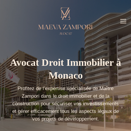
Aller
au
contenu
Avocat Droit Immobilier à
Monaco
Profitez de l’expertise spécialisée de Maître
Zampori dans le droit immobilier et de la
construction pour sécuriser vos investissements
et gérer efficacement tous les aspects légaux de
vos projets de développement.