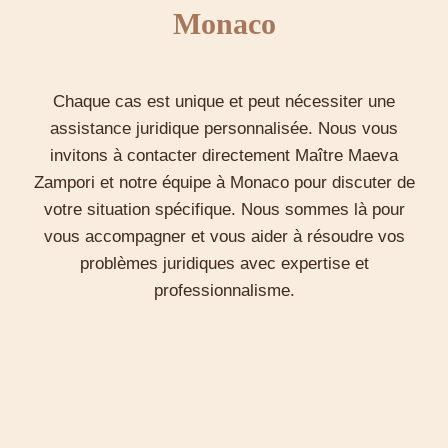
normes établies en matière de sécurité,
Monaco
d’environnement et d’urbanisme, protégeant ainsi
les intérêts de ses clients à long terme.
Chaque cas est unique et peut nécessiter une
Rôle des Avocats en droit
assistance juridique personnalisée. Nous vous
immobilier et construction à
invitons à contacter directement Maître Maeva
Zampori et notre équipe à Monaco pour discuter de
Monaco
votre situation spécifique. Nous sommes là pour
À Monaco, le rôle des avocats spécialisés
vous accompagner et vous aider à résoudre vos
comme Maître Maeva Zampori est indispensable
problèmes juridiques avec expertise et
pour assurer la conformité et la sécurisation des
professionnalisme.
investissements immobiliers et des projets de
construction. L’étude de Maître Zampori à
Monaco offre des services juridiques qui
couvrent tous les aspects du droit immobilier et
de la construction.