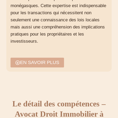
monégasques. Cette expertise est indispensable
pour les transactions qui nécessitent non
seulement une connaissance des lois locales
mais aussi une compréhension des implications
pratiques pour les propriétaires et les
investisseurs.
Transactions immobilières et
EN SAVOIR PLUS
réglementations de
construction
Maître Maeva Zampori offre une assistance
juridique dans toutes les étapes des transactions
immobilières, depuis la planification jusqu’à la
Le détail des compétences –
réalisation. Sa maîtrise des réglementations
Avocat Droit Immobilier à
locales assure que chaque projet respecte les